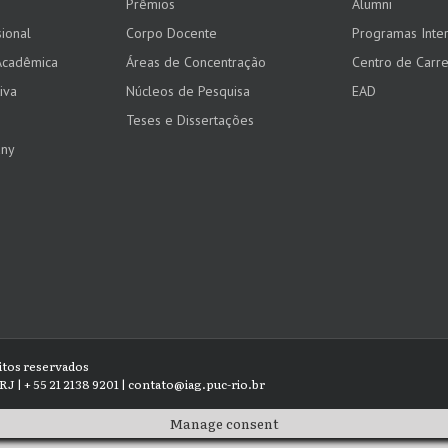
Prêmios
Alumni
ional
Corpo Docente
Programas Inter
Acadêmica
Áreas de Concentração
Centro de Carre
iva
Núcleos de Pesquisa
EAD
Teses e Dissertações
any
eitos reservados
RJ | + 55 21 2138 9201 | contato@iag.puc-rio.br
Manage consent