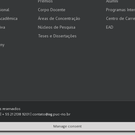
Prêmios
Alumni
ional
Corpo Docente
Programas Inter
Acadêmica
Áreas de Concentração
Centro de Carre
iva
Núcleos de Pesquisa
EAD
Teses e Dissertações
any
os reservados
| + 55 21 2138 9201 | contato@iag.puc-rio.br
Manage consent