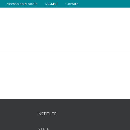
Acesso ao Moodle
IAGMail
Contato
INSTITUTE
S.I.G.A.