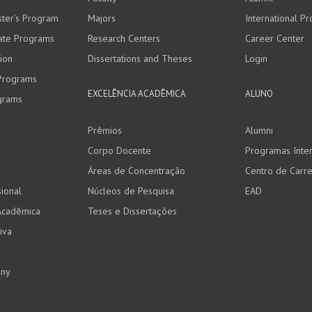
ster’s Program
Majors
International P
ate Programs
Research Centers
Career Center
ion
Dissertations and Theses
Login
Programs
EXCELÊNCIA ACADÊMICA
ALUNO
grams
Prêmios
Alumni
Corpo Docente
Programas Inter
Áreas de Concentração
Centro de Carre
ional
Núcleos de Pesquisa
EAD
Acadêmica
Teses e Dissertações
iva
any