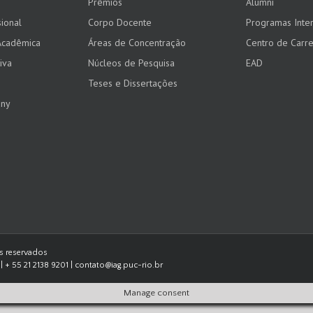
Prêmios
Alumni
ional
Corpo Docente
Programas Inter
Acadêmica
Áreas de Concentração
Centro de Carre
iva
Núcleos de Pesquisa
EAD
Teses e Dissertações
any
os reservados
| + 55 21 2138 9201 | contato@iag.puc-rio.br
Manage consent