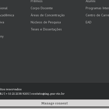
Prêmios
Alumni
ional
Corpo Docente
Programas Inter
Acadêmica
Áreas de Concentração
Centro de Carre
iva
Núcleos de Pesquisa
EAD
Teses e Dissertações
any
eitos reservados
RJ | + 55 21 2138 9201 | contato@iag.puc-rio.br
Manage consent