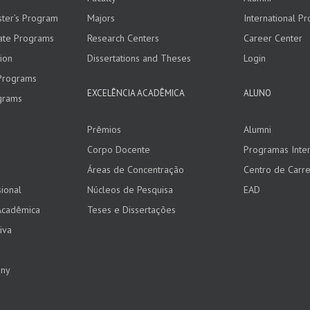
ster’s Program
Majors
International P
ate Programs
Research Centers
Career Center
ion
Dissertations and Theses
Login
Programs
EXCELÊNCIA ACADÊMICA
ALUNO
grams
Prêmios
Alumni
Corpo Docente
Programas Inter
Áreas de Concentração
Centro de Carre
ional
Núcleos de Pesquisa
EAD
Acadêmica
Teses e Dissertações
iva
any