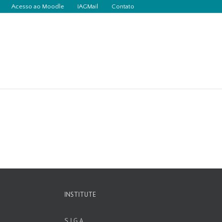
Acesso ao Moodle
IAGMail
Contato
INSTITUTE
S.I.G.A.