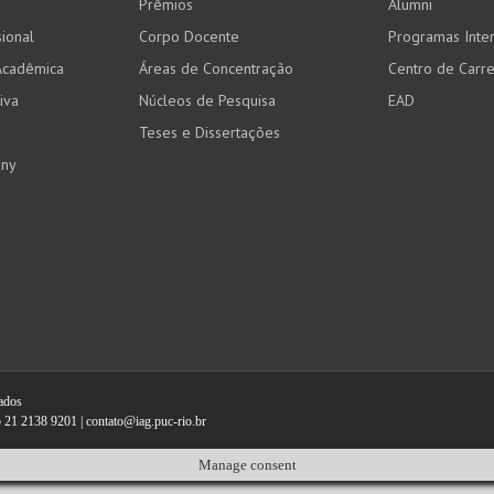
Prêmios
Alumni
ional
Corpo Docente
Programas Inter
Acadêmica
Áreas de Concentração
Centro de Carre
iva
Núcleos de Pesquisa
EAD
Teses e Dissertações
any
vados
 21 2138 9201 | contato@iag.puc-rio.br
Manage consent