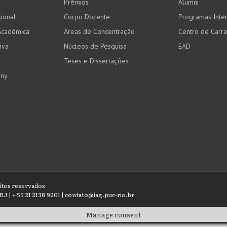
Prêmios
Alumni
ional
Corpo Docente
Programas Inter
Acadêmica
Áreas de Concentração
Centro de Carre
iva
Núcleos de Pesquisa
EAD
Teses e Dissertações
any
eitos reservados
RJ | + 55 21 2138 9201 | contato@iag.puc-rio.br
Manage consent