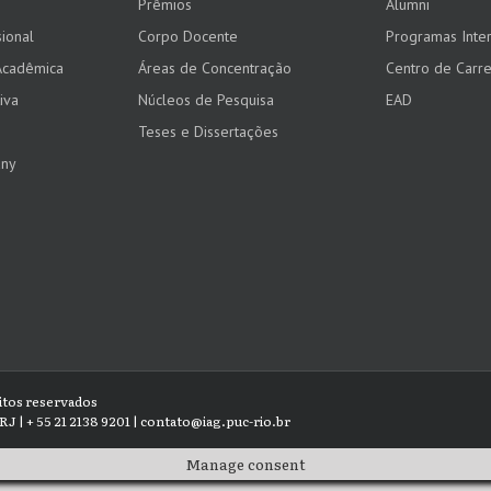
Prêmios
Alumni
ional
Corpo Docente
Programas Inter
Acadêmica
Áreas de Concentração
Centro de Carre
iva
Núcleos de Pesquisa
EAD
Teses e Dissertações
any
eitos reservados
RJ | + 55 21 2138 9201 | contato@iag.puc-rio.br
Manage consent