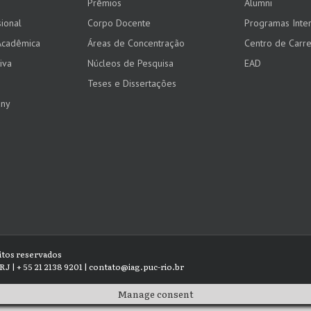
Prêmios
Alumni
ional
Corpo Docente
Programas Inter
Acadêmica
Áreas de Concentração
Centro de Carre
iva
Núcleos de Pesquisa
EAD
Teses e Dissertações
any
eitos reservados
RJ | + 55 21 2138 9201 | contato@iag.puc-rio.br
Manage consent