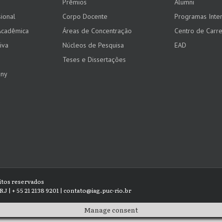
Prêmios
Alumni
ional
Corpo Docente
Programas Inter
Acadêmica
Áreas de Concentração
Centro de Carre
iva
Núcleos de Pesquisa
EAD
Teses e Dissertações
any
eitos reservados
RJ | + 55 21 2138 9201 | contato@iag.puc-rio.br
Manage consent