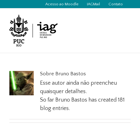
Ir
Acesso ao Moodle
IAGMail
Contato
para
o
conteúdo
Sobre
Bruno Bastos
Esse autor ainda não preencheu
quaisquer detalhes.
So far Bruno Bastos has created 181
blog entries.