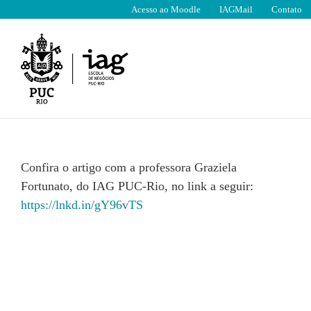
Ir
Acesso ao Moodle
IAGMail
Contato
para
o
conteúdo
Confira o artigo com a professora Graziela
Fortunato, do IAG PUC-Rio, no link a seguir:
https://lnkd.in/gY96vTS