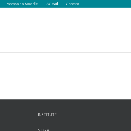
Acesso ao Moodle
IAGMail
Contato
INSTITUTE
S.I.G.A.