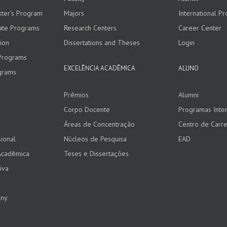
ster’s Program
Majors
International P
ate Programs
Research Centers
Career Center
ion
Dissertations and Theses
Login
Programs
EXCELÊNCIA ACADÊMICA
ALUNO
grams
Prêmios
Alumni
Corpo Docente
Programas Inter
Áreas de Concentração
Centro de Carre
ional
Núcleos de Pesquisa
EAD
Acadêmica
Teses e Dissertações
iva
any