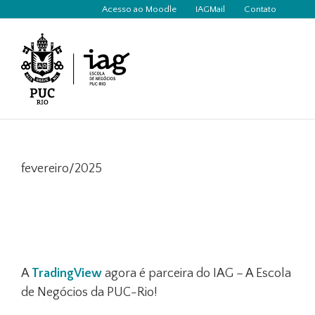
Ir
Acesso ao Moodle
IAGMail
Contato
para
o
conteúdo
fevereiro/2025
A
TradingView
agora é parceira do IAG – A Escola
de Negócios da PUC-Rio!